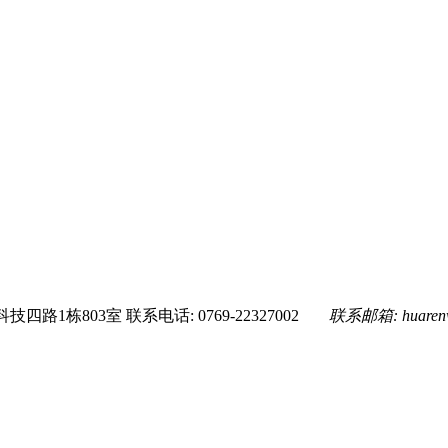
技四路1栋803室
联系电话: 0769-22327002
联系邮箱:
huare