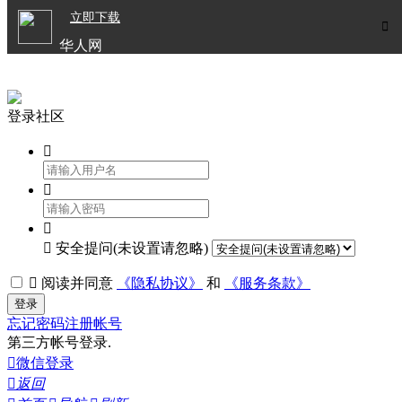

立即下载


华人网
欧洲华人生活APP
登录社区




安全提问(未设置请忽略)

阅读并同意
《隐私协议》
和
《服务条款》
登录
忘记密码
注册帐号
第三方帐号登录.

微信登录

返回