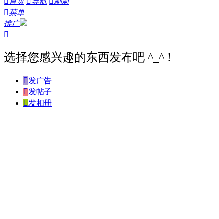

首页

导航

刷新

菜单
推广

选择您感兴趣的东西发布吧 ^_^ !

发广告

发帖子

发相册