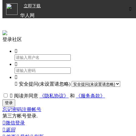

立即下载


华人网
欧洲华人生活APP
登录社区




安全提问(未设置请忽略)

阅读并同意
《隐私协议》
和
《服务条款》
登录
忘记密码
注册帐号
第三方帐号登录.

微信登录

返回