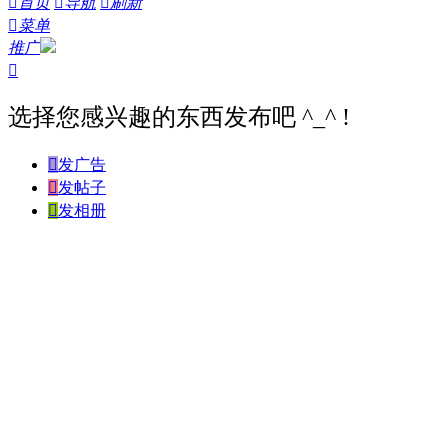

首页

导航

刷新

菜单
推广

选择您感兴趣的东西发布吧 ^_^ !

发广告

发帖子

发相册