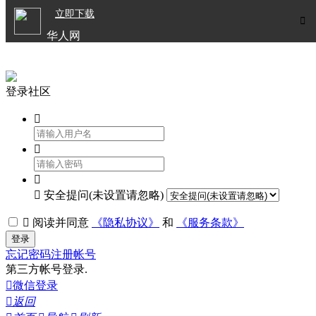

立即下载


华人网
欧洲华人生活APP
登录社区




安全提问(未设置请忽略)

阅读并同意
《隐私协议》
和
《服务条款》
登录
忘记密码
注册帐号
第三方帐号登录.

微信登录

返回