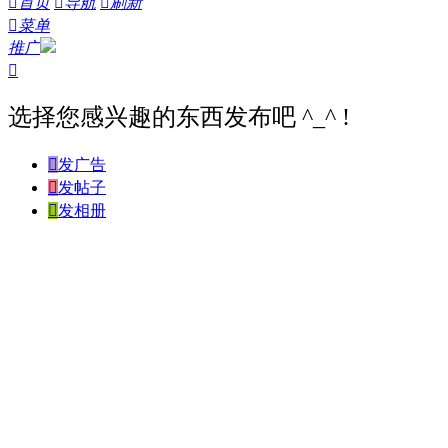

首页

导航

刷新

菜单
推广

选择您感兴趣的东西发布吧 ^_^ !

发广告

发帖子

发相册