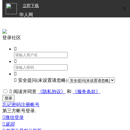

立即下载


华人网
欧洲华人生活APP
登录社区




安全提问(未设置请忽略)

阅读并同意
《隐私协议》
和
《服务条款》
登录
忘记密码
注册帐号
第三方帐号登录.

微信登录

返回