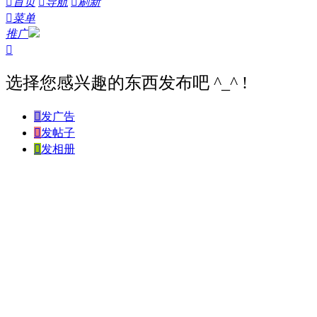

首页

导航

刷新

菜单
推广

选择您感兴趣的东西发布吧 ^_^ !

发广告

发帖子

发相册