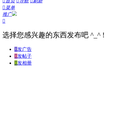

首页

导航

刷新

菜单
推广

选择您感兴趣的东西发布吧 ^_^ !

发广告

发帖子

发相册