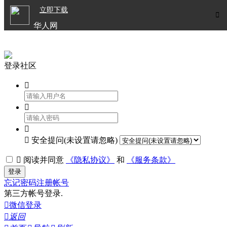

立即下载


华人网
欧洲华人生活APP
登录社区




安全提问(未设置请忽略)

阅读并同意
《隐私协议》
和
《服务条款》
登录
忘记密码
注册帐号
第三方帐号登录.

微信登录

返回