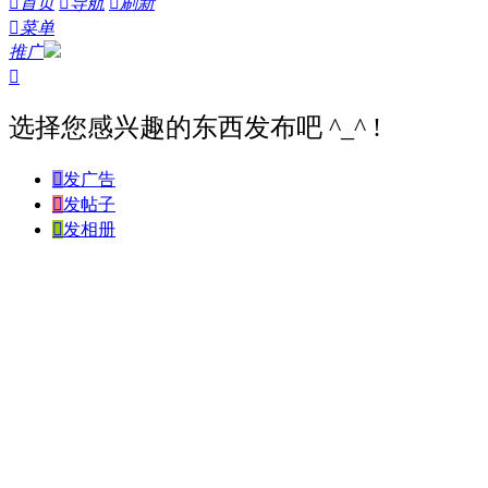

首页

导航

刷新

菜单
推广

选择您感兴趣的东西发布吧 ^_^ !

发广告

发帖子

发相册