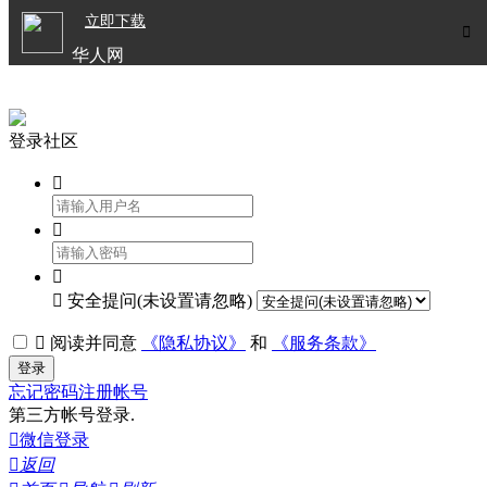

立即下载


华人网
欧洲华人生活APP
登录社区




安全提问(未设置请忽略)

阅读并同意
《隐私协议》
和
《服务条款》
登录
忘记密码
注册帐号
第三方帐号登录.

微信登录

返回