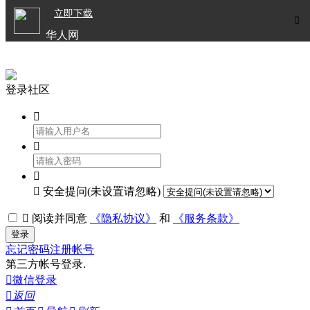

立即下载


华人网
欧洲华人生活APP
登录社区




安全提问(未设置请忽略)

阅读并同意
《隐私协议》
和
《服务条款》
登录
忘记密码
注册帐号
第三方帐号登录.

微信登录

返回