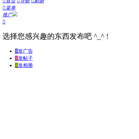

首页

导航

刷新

菜单
推广

选择您感兴趣的东西发布吧 ^_^ !

发广告

发帖子

发相册