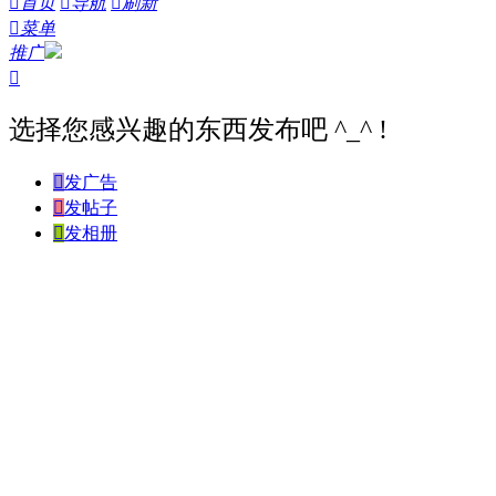

首页

导航

刷新

菜单
推广

选择您感兴趣的东西发布吧 ^_^ !

发广告

发帖子

发相册