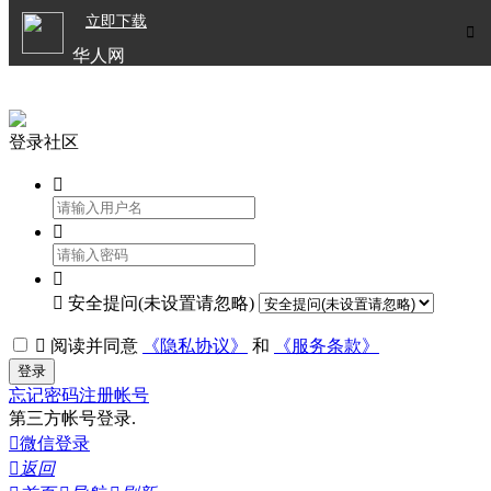

立即下载


华人网
欧洲华人生活APP
登录社区




安全提问(未设置请忽略)

阅读并同意
《隐私协议》
和
《服务条款》
登录
忘记密码
注册帐号
第三方帐号登录.

微信登录

返回