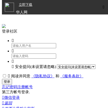

立即下载


华人网
欧洲华人生活APP
登录社区




安全提问(未设置请忽略)

阅读并同意
《隐私协议》
和
《服务条款》
登录
忘记密码
注册帐号
第三方帐号登录.

微信登录

返回