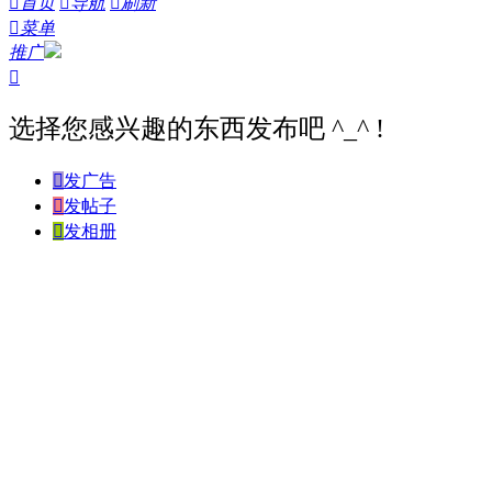

首页

导航

刷新

菜单
推广

选择您感兴趣的东西发布吧 ^_^ !

发广告

发帖子

发相册