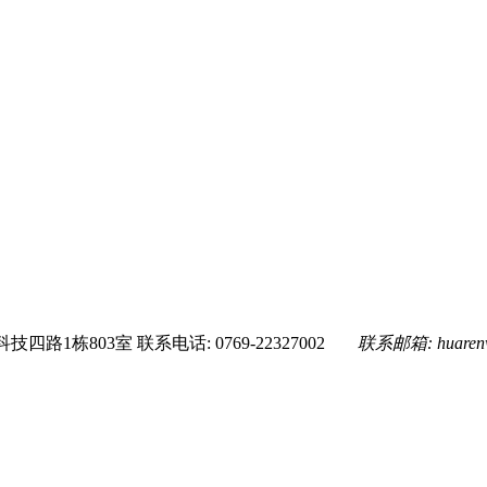
技四路1栋803室
联系电话: 0769-22327002
联系邮箱:
huare