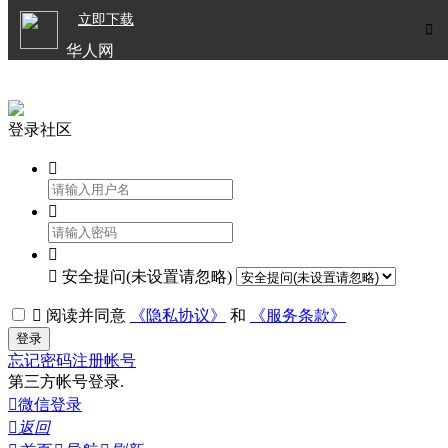

立即下载


华人网
欧洲华人生活APP
登录社区




安全提问(未设置请忽略)

阅读并同意
《隐私协议》
和
《服务条款》
登录
忘记密码
注册帐号
第三方帐号登录.

微信登录

返回