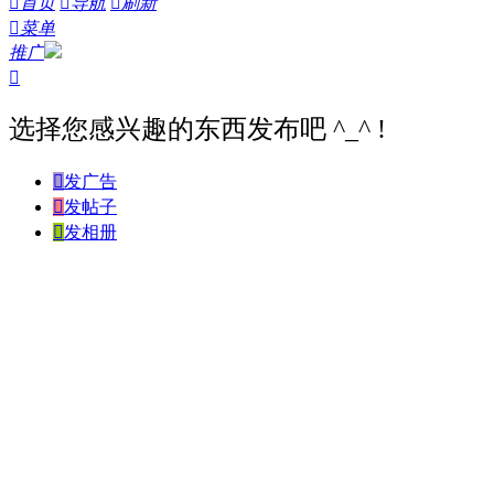

首页

导航

刷新

菜单
推广

选择您感兴趣的东西发布吧 ^_^ !

发广告

发帖子

发相册