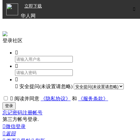

立即下载


华人网
欧洲华人生活APP
登录社区




安全提问(未设置请忽略)

阅读并同意
《隐私协议》
和
《服务条款》
登录
忘记密码
注册帐号
第三方帐号登录.

微信登录

返回