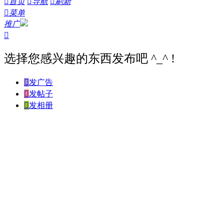

首页

导航

刷新

菜单
推广

选择您感兴趣的东西发布吧 ^_^ !

发广告

发帖子

发相册