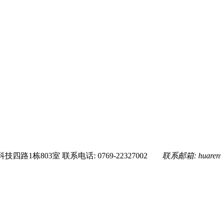
技四路1栋803室
联系电话: 0769-22327002
联系邮箱:
huare