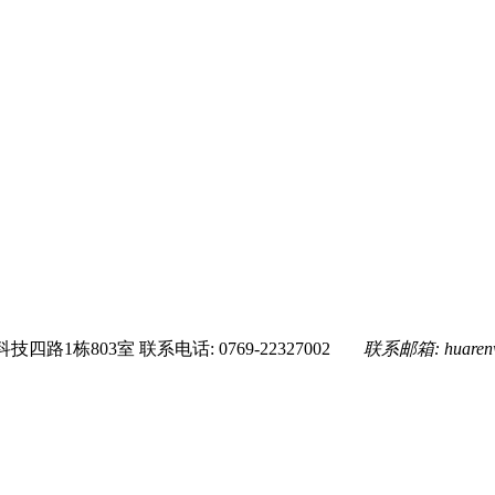
技四路1栋803室
联系电话: 0769-22327002
联系邮箱:
huare