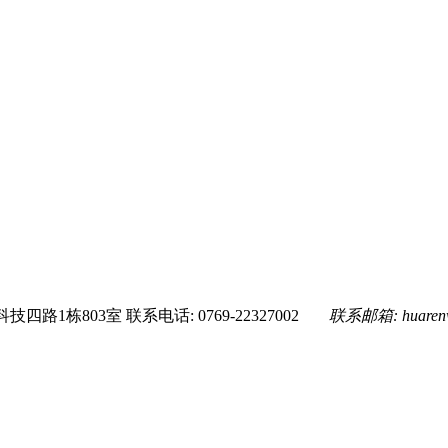
技四路1栋803室
联系电话: 0769-22327002
联系邮箱:
huare