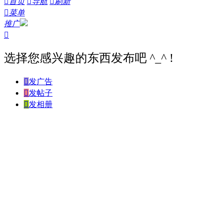

首页

导航

刷新

菜单
推广

选择您感兴趣的东西发布吧 ^_^ !

发广告

发帖子

发相册