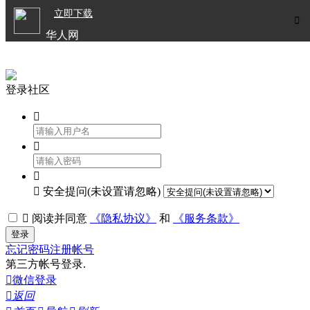

立即下载


华人网
欧洲华人生活APP
登录社区




安全提问(未设置请忽略)

阅读并同意
《隐私协议》
和
《服务条款》
登录
忘记密码
注册帐号
第三方帐号登录.

微信登录

返回