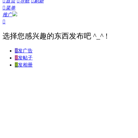

首页

导航

刷新

菜单
推广

选择您感兴趣的东西发布吧 ^_^ !

发广告

发帖子

发相册