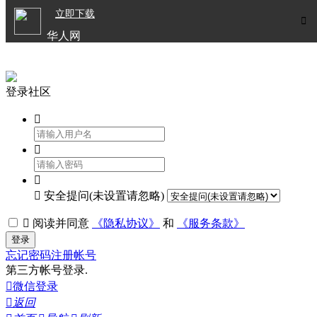

立即下载


华人网
欧洲华人生活APP
登录社区




安全提问(未设置请忽略)

阅读并同意
《隐私协议》
和
《服务条款》
登录
忘记密码
注册帐号
第三方帐号登录.

微信登录

返回