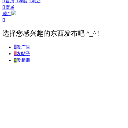

首页

导航

刷新

菜单
推广

选择您感兴趣的东西发布吧 ^_^ !

发广告

发帖子

发相册