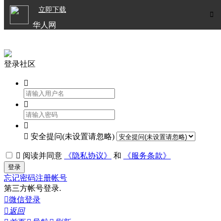

立即下载


华人网
欧洲华人生活APP
登录社区




安全提问(未设置请忽略)

阅读并同意
《隐私协议》
和
《服务条款》
登录
忘记密码
注册帐号
第三方帐号登录.

微信登录

返回