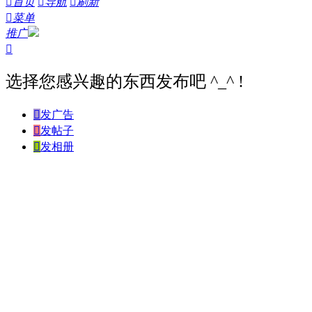

首页

导航

刷新

菜单
推广

选择您感兴趣的东西发布吧 ^_^ !

发广告

发帖子

发相册