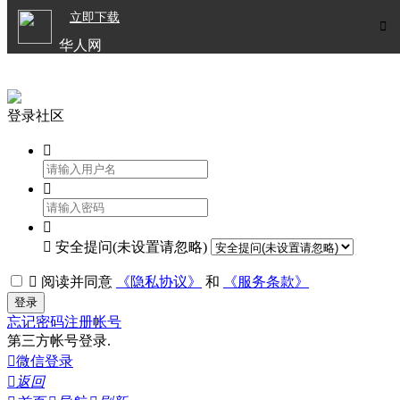

立即下载


华人网
欧洲华人生活APP
登录社区




安全提问(未设置请忽略)

阅读并同意
《隐私协议》
和
《服务条款》
登录
忘记密码
注册帐号
第三方帐号登录.

微信登录

返回