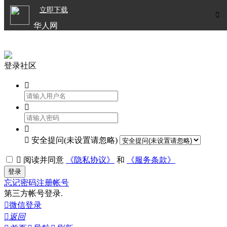

立即下载


华人网
欧洲华人生活APP
登录社区




安全提问(未设置请忽略)

阅读并同意
《隐私协议》
和
《服务条款》
登录
忘记密码
注册帐号
第三方帐号登录.

微信登录

返回