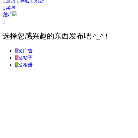

首页

导航

刷新

菜单
推广

选择您感兴趣的东西发布吧 ^_^ !

发广告

发帖子

发相册