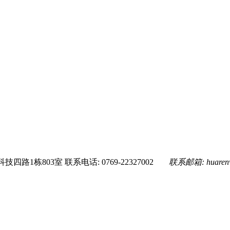
技四路1栋803室
联系电话: 0769-22327002
联系邮箱:
huare