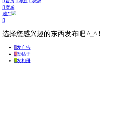

首页

导航

刷新

菜单
推广

选择您感兴趣的东西发布吧 ^_^ !

发广告

发帖子

发相册