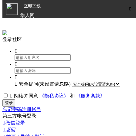

立即下载


华人网
欧洲华人生活APP
登录社区




安全提问(未设置请忽略)

阅读并同意
《隐私协议》
和
《服务条款》
登录
忘记密码
注册帐号
第三方帐号登录.

微信登录

返回