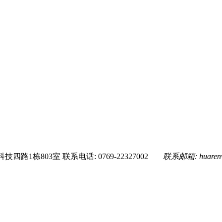
技四路1栋803室
联系电话: 0769-22327002
联系邮箱:
huare