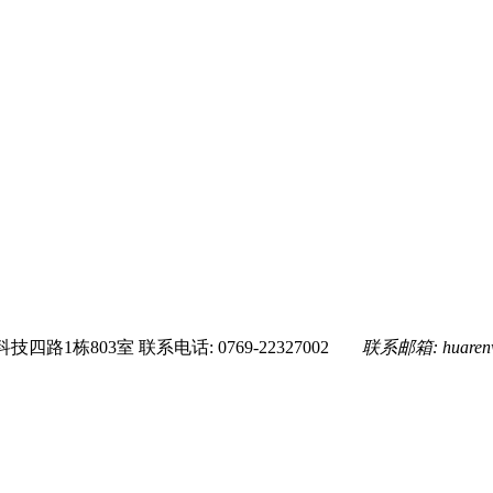
技四路1栋803室
联系电话: 0769-22327002
联系邮箱:
huare