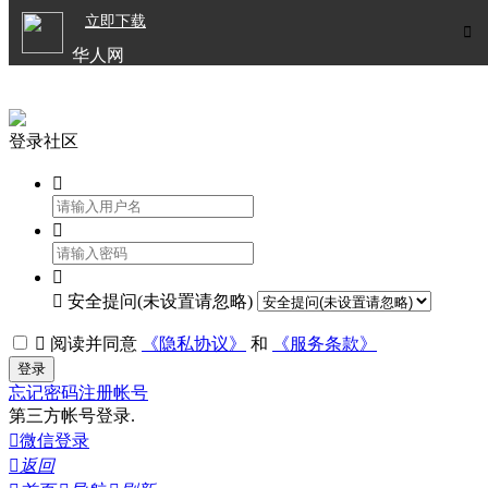

立即下载


华人网
欧洲华人生活APP
登录社区




安全提问(未设置请忽略)

阅读并同意
《隐私协议》
和
《服务条款》
登录
忘记密码
注册帐号
第三方帐号登录.

微信登录

返回