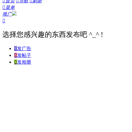

首页

导航

刷新

菜单
推广

选择您感兴趣的东西发布吧 ^_^ !

发广告

发帖子

发相册