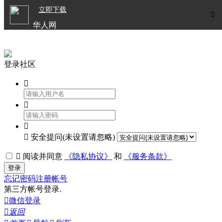

立即下载


华人网
欧洲华人生活APP
登录社区




安全提问(未设置请忽略)

阅读并同意
《隐私协议》
和
《服务条款》
登录
忘记密码
注册帐号
第三方帐号登录.

微信登录

返回