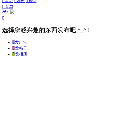

首页

导航

刷新

菜单
推广

选择您感兴趣的东西发布吧 ^_^ !

发广告

发帖子

发相册