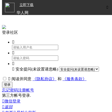

立即下载


华人网
欧洲华人生活APP
登录社区




安全提问(未设置请忽略)

阅读并同意
《隐私协议》
和
《服务条款》
登录
忘记密码
注册帐号
第三方帐号登录.

微信登录

返回