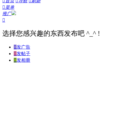

首页

导航

刷新

菜单
推广

选择您感兴趣的东西发布吧 ^_^ !

发广告

发帖子

发相册