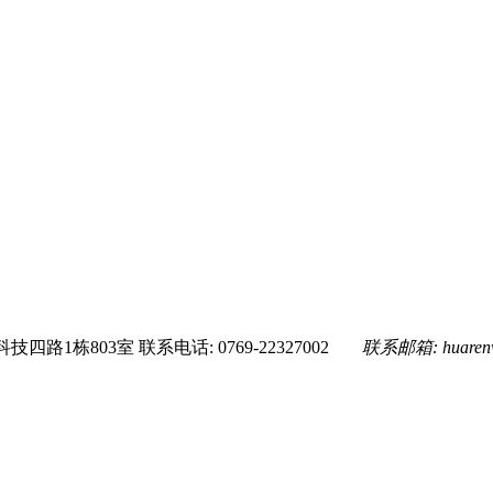
技四路1栋803室
联系电话: 0769-22327002
联系邮箱:
huare