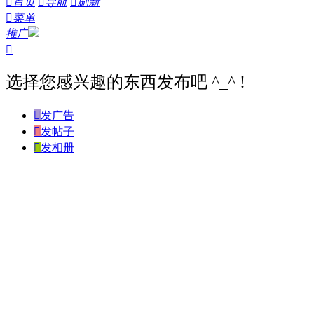

首页

导航

刷新

菜单
推广

选择您感兴趣的东西发布吧 ^_^ !

发广告

发帖子

发相册