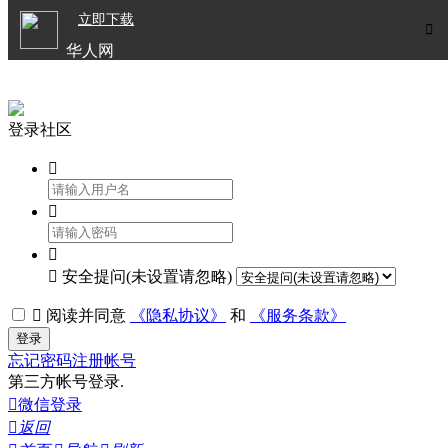

立即下载


华人网
欧洲华人生活APP
登录社区




安全提问(未设置请忽略)

阅读并同意
《隐私协议》
和
《服务条款》
登录
忘记密码
注册帐号
第三方帐号登录.

微信登录

返回