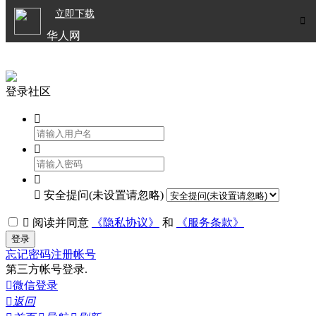

立即下载


华人网
欧洲华人生活APP
登录社区




安全提问(未设置请忽略)

阅读并同意
《隐私协议》
和
《服务条款》
登录
忘记密码
注册帐号
第三方帐号登录.

微信登录

返回