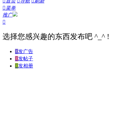

首页

导航

刷新

菜单
推广

选择您感兴趣的东西发布吧 ^_^ !

发广告

发帖子

发相册