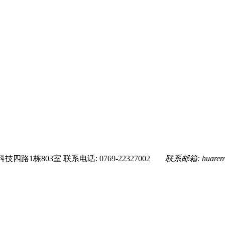
技四路1栋803室
联系电话: 0769-22327002
联系邮箱:
huare