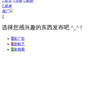

首页

导航

刷新

菜单
推广

选择您感兴趣的东西发布吧 ^_^ !

发广告

发帖子

发相册