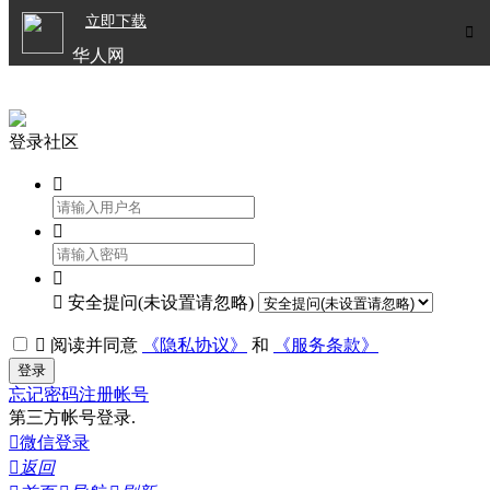

立即下载


华人网
欧洲华人生活APP
登录社区




安全提问(未设置请忽略)

阅读并同意
《隐私协议》
和
《服务条款》
登录
忘记密码
注册帐号
第三方帐号登录.

微信登录

返回