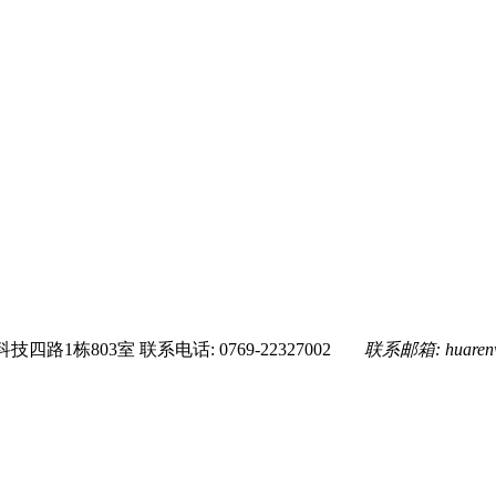
技四路1栋803室
联系电话: 0769-22327002
联系邮箱:
huare