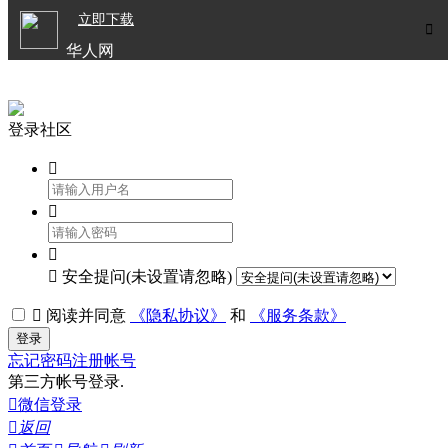

立即下载


华人网
欧洲华人生活APP
登录社区




安全提问(未设置请忽略)

阅读并同意
《隐私协议》
和
《服务条款》
登录
忘记密码
注册帐号
第三方帐号登录.

微信登录

返回