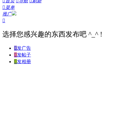

首页

导航

刷新

菜单
推广

选择您感兴趣的东西发布吧 ^_^ !

发广告

发帖子

发相册