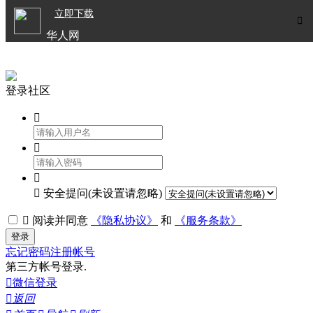

立即下载


华人网
欧洲华人生活APP
登录社区




安全提问(未设置请忽略)

阅读并同意
《隐私协议》
和
《服务条款》
登录
忘记密码
注册帐号
第三方帐号登录.

微信登录

返回