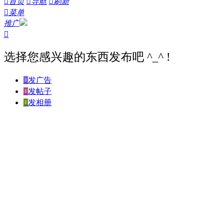

首页

导航

刷新

菜单
推广

选择您感兴趣的东西发布吧 ^_^ !

发广告

发帖子

发相册