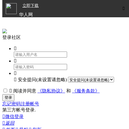

立即下载


华人网
欧洲华人生活APP
登录社区




安全提问(未设置请忽略)

阅读并同意
《隐私协议》
和
《服务条款》
登录
忘记密码
注册帐号
第三方帐号登录.

微信登录

返回