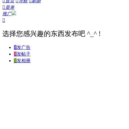

首页

导航

刷新

菜单
推广

选择您感兴趣的东西发布吧 ^_^ !

发广告

发帖子

发相册