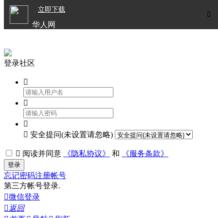

立即下载


华人网
欧洲华人生活APP
登录社区




安全提问(未设置请忽略)

阅读并同意
《隐私协议》
和
《服务条款》
登录
忘记密码
注册帐号
第三方帐号登录.

微信登录

返回