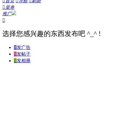

首页

导航

刷新

菜单
推广

选择您感兴趣的东西发布吧 ^_^ !

发广告

发帖子

发相册