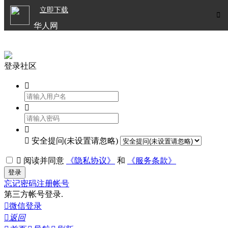

立即下载


华人网
欧洲华人生活APP
登录社区




安全提问(未设置请忽略)

阅读并同意
《隐私协议》
和
《服务条款》
登录
忘记密码
注册帐号
第三方帐号登录.

微信登录

返回