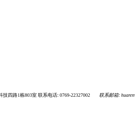
技四路1栋803室
联系电话: 0769-22327002
联系邮箱:
huare