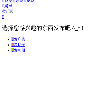

首页

导航

刷新

菜单
推广

选择您感兴趣的东西发布吧 ^_^ !

发广告

发帖子

发相册