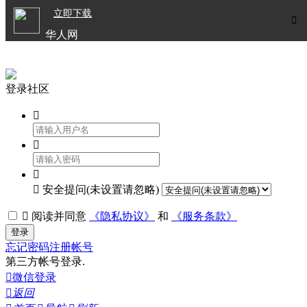

立即下载


华人网
欧洲华人生活APP
登录社区




安全提问(未设置请忽略)

阅读并同意
《隐私协议》
和
《服务条款》
登录
忘记密码
注册帐号
第三方帐号登录.

微信登录

返回