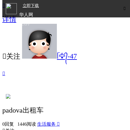

立即下载

华人网
详情
欧洲华人生活APP

关注
ᥬ🦅᭄-47

padova出租车
0回复 1446阅读
生活服务
