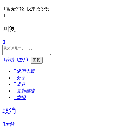

暂无评论, 快来抢沙发

回复


表情

图片
0

返回本版

分享

道具

复制链接

举报
取消

发帖