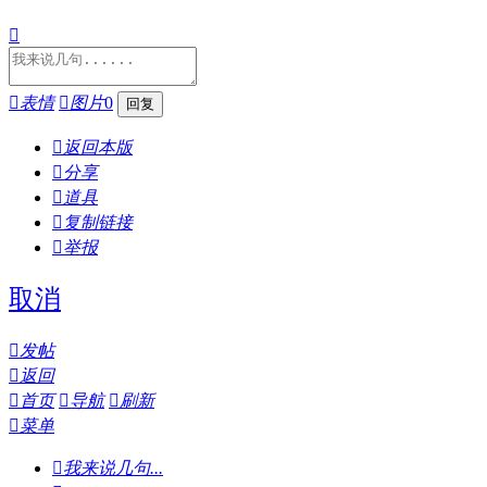


表情

图片
0

返回本版

分享

道具

复制链接

举报
取消

发帖

返回

首页

导航

刷新

菜单

我来说几句...