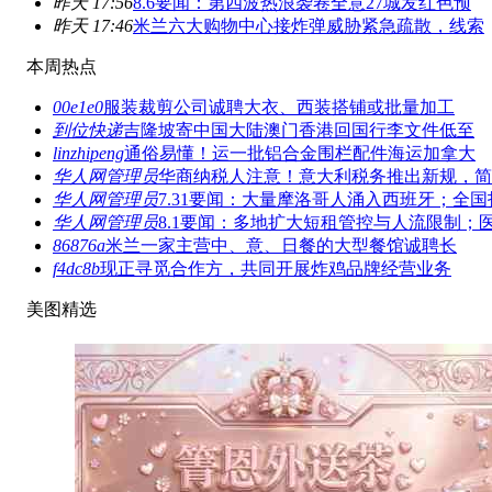
昨天 17:56
8.6要闻：第四波热浪袭卷全意27城发红色预
昨天 17:46
米兰六大购物中心接炸弹威胁紧急疏散，线索
本周热点
00e1e0
服装裁剪公司诚聘大衣、西装搭铺或批量加工
到位快递
吉隆坡寄中国大陆澳门香港回国行李文件低至
linzhipeng
通俗易懂！运一批铝合金围栏配件海运加拿大
华人网管理员
华商纳税人注意！意大利税务推出新规，简
华人网管理员
7.31要闻：大量摩洛哥人涌入西班牙；全国
华人网管理员
8.1要闻：多地扩大短租管控与人流限制；
86876a
米兰一家主营中、意、日餐的大型餐馆诚聘长
f4dc8b
现正寻觅合作方，共同开展炸鸡品牌经营业务
美图精选