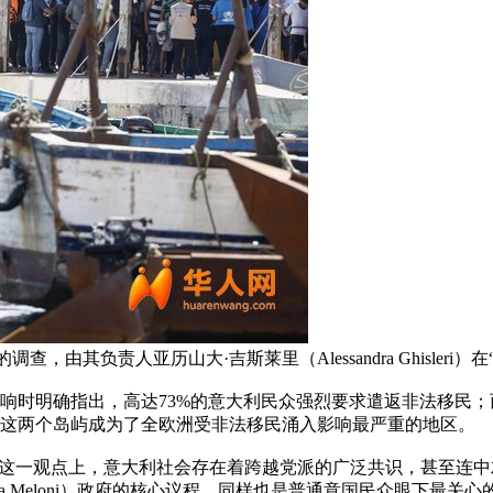
h 做出的调查，由其负责人亚历山大·吉斯莱里（Alessandra Ghis
响时明确指出，高达73%的意大利民众强烈要求遣返非法移民；
这两个岛屿成为了全欧洲受非法移民涌入影响最严重的地区。
”这一观点上，意大利社会存在着跨越党派的广泛共识，甚至连
ia Meloni）政府的核心议程，同样也是普通意国民众眼下最关