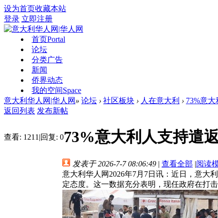
设为首页
收藏本站
登录
立即注册
首页
Portal
论坛
分类广告
新闻
侨界动态
我的空间
Space
意大利华人网|华人网
»
论坛
›
社区板块
›
人在意大利
›
73%意
返回列表
发布新帖
73%意大利人支持遣
查看:
1211
|
回复:
0
发表于 2026-7-7 08:06:49
|
查看全部
|
阅读
意大利华人网2026年7月7日讯：近日，
定态度。这一数据充分表明，现任政府在打击