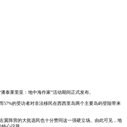
leri）在“潘泰莱里亚：地中海作家”活动期间正式发布。
而57%的受访者对非法移民在西西里岛两个主要岛屿登陆带来
中左翼阵营的大批选民也十分赞同这一强硬立场。由此可见，地
心的核心议题。