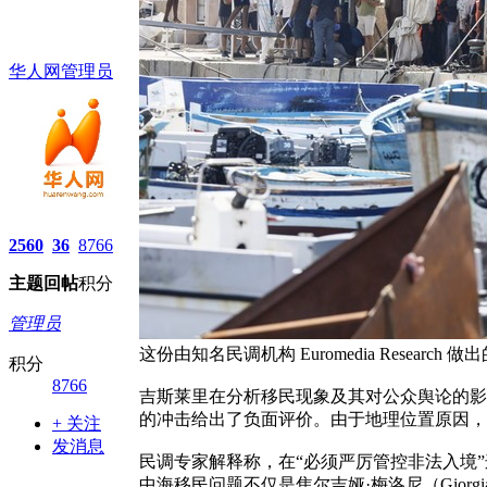
华人网管理员
2560
36
8766
主题
回帖
积分
管理员
这份由知名民调机构 Euromedia Researc
积分
8766
吉斯莱里在分析移民现象及其对公众舆论的影
的冲击给出了负面评价。由于地理位置原因，
+ 关注
发消息
民调专家解释称，在“必须严厉管控非法入境
中海移民问题不仅是焦尔吉娅·梅洛尼（Giorg