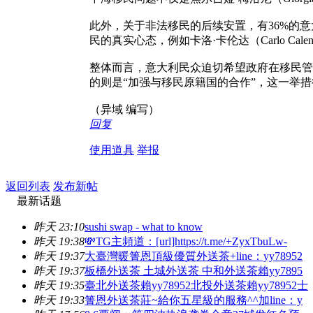
此外，关于非法移民的后续安置，有36%的
民的真实心态，例如卡洛·卡伦达（Carlo 
整体而言，意大利民众迫切希望政府在移民管
的则是“加强与移民原籍国的合作”，这一举措
（异域 编写）
回复
使用道具
举报
返回列表
发布新帖
最新话题
昨天 23:10
sushi swap - what to know
昨天 19:38
💸TG主頻道：[url]https://t.me/+ZyxTbuLw-
昨天 19:37
大臺灣暖箐恩頂級優質外送茶+line：yy78952
昨天 19:37
板橋外送茶 土城外送茶 中和外送茶賴yy7895
昨天 19:35
臺北外送茶賴yy78952北投外送茶賴yy78952士
昨天 19:33
箐恩外送茶莊~給你五星級的服務^^加line：y