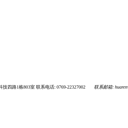
技四路1栋803室
联系电话: 0769-22327002
联系邮箱:
huare