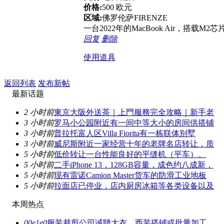
价格:
500 欧元
区域:
佛罗伦萨FIRENZE
一台2022年的MacBook Air，搭载
回复
删除
使用道具
返回列表
发布新帖
最新话题
2 小时前
東京大阪外送茶｜上門服務完全攻略｜新手老
3 小时前
罗马小公园附近有一间中等大小的房间供搭铺
3 小时前
普拉托富人区Villa Fiorita有一栋联体别墅
3 小时前
威尼斯附近一家经营十年的老牌名店转让，质
5 小时前
低价转让一台性能良好的平缝机（平车）。
5 小时前
二手iPhone 13，128GB容量，成色约八成新，
5 小时前
现有雷诺Camion Master货车的防滑工业地板
5 小时前
拉面店已停业，店内厨房冰箱等各类设备以及
本周热点
00e1e0
服装裁剪公司诚聘大衣、西装搭铺或批量加工