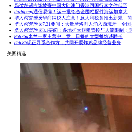
到位快递
吉隆坡寄中国大陆澳门香港回国行李文件低至
linzhipeng
通俗易懂！运一批铝合金围栏配件海运加拿大
华人网管理员
华商纳税人注意！意大利税务推出新规，简
华人网管理员
7.31要闻：大量摩洛哥人涌入西班牙；全国
华人网管理员
8.1要闻：多地扩大短租管控与人流限制；
86876a
米兰一家主营中、意、日餐的大型餐馆诚聘长
f4dc8b
现正寻觅合作方，共同开展炸鸡品牌经营业务
美图精选