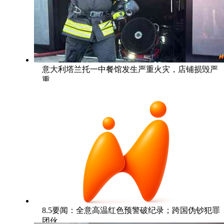
意大利塔兰托一中餐馆发生严重火灾，店铺损毁严
重
8.5要闻：全意高温红色预警破纪录；跨国伪钞犯罪
团伙