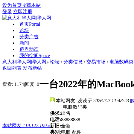
设为首页
收藏本站
登录
立即注册
首页
Portal
论坛
分类广告
新闻
侨界动态
我的空间
Space
意大利华人网|华人网
»
论坛
›
分类信息
›
交易市场
›
电脑数码类
返回列表
发布新帖
一台2022年的MacBo
查看:
1174
|
回复:
0
本站网友
发表于 2026-7-7 11:48:23
|
电脑数码类
供求:
出售
电话:
88888888
本站网友
119.127.199.x
新旧:
全新
类别:
电脑 配件