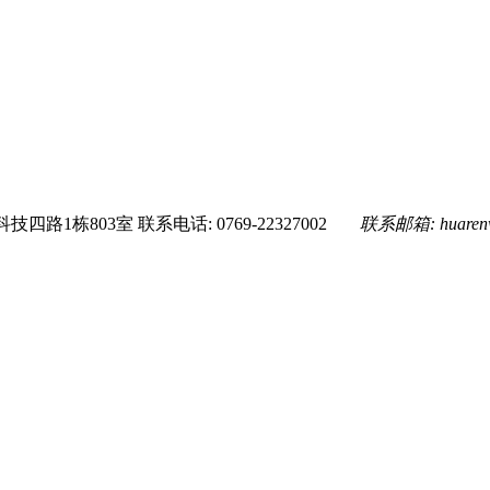
技四路1栋803室
联系电话: 0769-22327002
联系邮箱:
huare