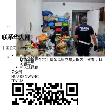
‹
›
联系华人网
中国公司 Companies of China
联系地址: 广东省东莞市松山湖区科
意大利华
打通墙壁连住宅！博尔戈里克华人服装厂被查，14
人网客服
人挤一
关注微信
公众号
HUARENWANG-
ITALIA