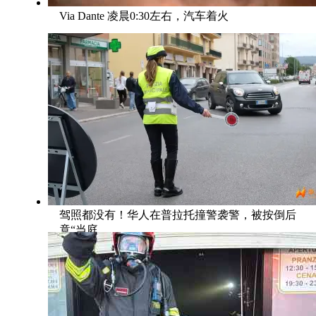
Via Dante 凌晨0:30左右，汽车着火
驾照都没有！华人在普拉托撞警袭警，被按倒后
竟“当庭