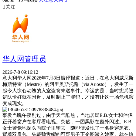

关注
华人网管理员
2026-7-8 09:16:12
意大利华人网2026年7月8日编译报道：近日，在意大利威尼斯
梅斯特雷（Mestre）的阿里奥斯托路（via Ariosto），发生了一
起令人惊心动魄的入室盗窃未遂事件。幸运的是，当时宪兵巡
逻队恰好就在附近，及时制止了罪犯，才没有让这一场危机演
变成现实。
事发当晚午夜刚过，由于天气酷热，当地居民E.B.女士和伴侣
正开着窗户在客厅看电视。突然，一团黑影在窗外闪过。E.B.
女士警觉地探头向院子里望去，随即便发现了一名身穿黑衣、
背着双肩包、头戴鸭舌帽的可疑男子正企图潜入她家。就在惊