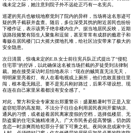
魂未定之际，她注意到院子外不远处正巧有一名宪兵。
巡逻的宪兵也敏锐地察觉到了院内的异样，当场将这名形迹可
疑的男子截获并盘查。随后，多位深受其扰的附近居民也纷纷
下楼作证，表示该男子绝非楼内住户。据当地居民反映，近期
该路段频繁有陌生人聚集和逗留，甚至常常有成群的瘾君子和
毒贩在居民楼门口大摇大摆地扎堆，给社区治安带来了极大的
安全隐患。
次日清晨，惊魂未定的E.B.女士前往宪兵队正式提出了“侵犯
住宅罪”的控诉，以此确保这名被当场拦截的歹徒受到法律制
裁。她在接受采访时后怕地表示：“现在的贼简直无法无天，
明明家里亮着灯、有人在看电视或上厕所，他们也敢直接往里
闯，根本毫无顾忌。要不是宪兵刚好路过，后果不堪设想。现
在连在自己家里呆着都没有安全感了。”
对此，警方和安全专家发出郑重警示：盛夏酷暑时节正是入室
盗窃犯罪的高发期。不法分子往往会利用居民夜间开窗纳凉、
通风的习惯，或者趁着居民离家度假的空档，选择低楼层、无
防盗窗的住宅实施精准潜入。广大市民务必提高警惕，切勿因
贪恋一时凉爽而给犯罪分子留下可乘之机。夜间休息或家中无
人时，必须锁好门窗；住在低楼层的居民应加装必要的防盗防