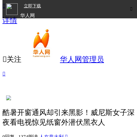

立即下载

华人网
详情
欧洲华人生活APP

关注
华人网管理员

酷暑开窗通风却引来黑影！威尼斯女子深
夜看电视惊见纸窗外潜伏黑衣人
0回复 1374阅读
人在意大利
