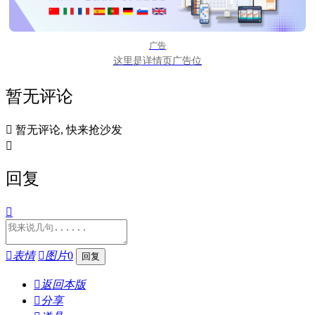
广告
这里是详情页广告位
暂无评论

暂无评论, 快来抢沙发

回复


表情

图片
0

返回本版

分享