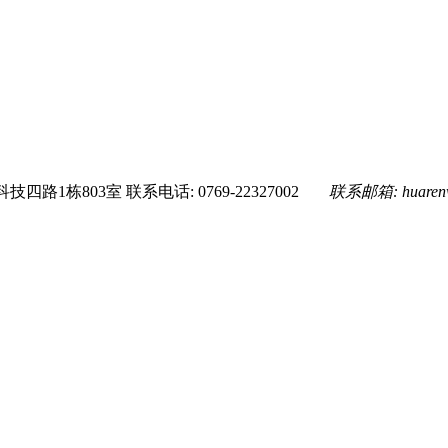
技四路1栋803室
联系电话: 0769-22327002
联系邮箱:
huare