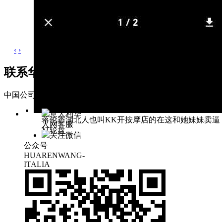
‹
›
联系华人网
中国公司 Companies of China
联系地址: 广东省东莞市松山湖区科
意大利华
蒋伦香湖北人也叫KK开按摩店的在这和她妹妹卖逼
人网客服
打轮盘
关注微信
公众号
HUARENWANG-
ITALIA