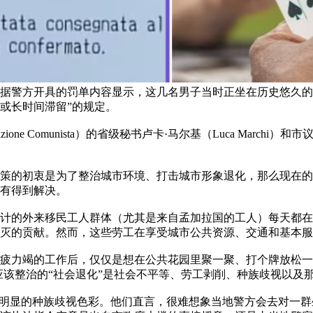
根据警方开具的罚单内容显示，这几名男子当时正坐在历史悠久
或长时间滞留”的规定。
one Comunista）的省级秘书卢卡·马尔基（Luca Marchi）和
策的初衷是为了整治城市环境、打击城市形象退化，那么现在的
有得到解决。
计的外来移民工人群体（尤其是来自孟加拉国的工人）每天都在
灭的贡献。然而，这些劳工在享受城市公共资源、交通和基本服
疲力竭的工作后，仅仅是想在公共花园里聚一聚、打个牌放松一
正应该整治的“社会退化”是社会不平等、劳工剥削、种族歧视以及
有明显的种族歧视色彩。他们直言，很难想象当地警方会去对一群