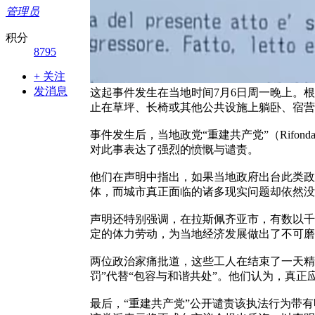
管理员
积分
8795
+ 关注
发消息
这起事件发生在当地时间7月6日周一晚上。
止在草坪、长椅或其他公共设施上躺卧、宿营
事件发生后，当地政党“重建共产党”（Rifondazi
对此事表达了强烈的愤慨与谴责。
他们在声明中指出，如果当地政府出台此类政
体，而城市真正面临的诸多现实问题却依然没
声明还特别强调，在拉斯佩齐亚市，有数以千
定的体力劳动，为当地经济发展做出了不可磨
两位政治家痛批道，这些工人在结束了一天精
罚”代替“包容与和谐共处”。他们认为，真
最后，“重建共产党”公开谴责该执法行为带