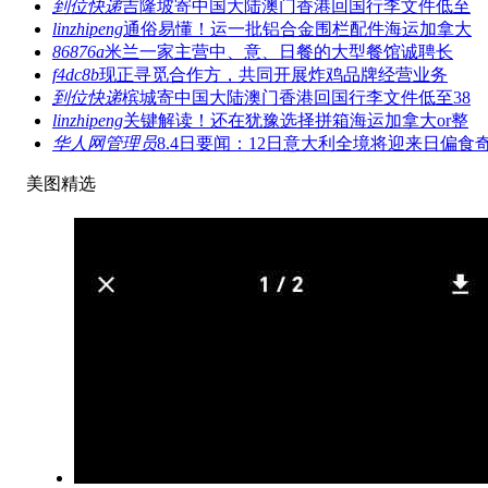
到位快递
吉隆坡寄中国大陆澳门香港回国行李文件低至
linzhipeng
通俗易懂！运一批铝合金围栏配件海运加拿大
86876a
米兰一家主营中、意、日餐的大型餐馆诚聘长
f4dc8b
现正寻觅合作方，共同开展炸鸡品牌经营业务
到位快递
槟城寄中国大陆澳门香港回国行李文件低至38
linzhipeng
关键解读！还在犹豫选择拼箱海运加拿大or整
华人网管理员
8.4日要闻：12日意大利全境将迎来日偏食
美图精选