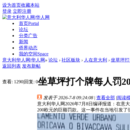
设为首页
收藏本站
登录
立即注册
首页
Portal
论坛
分类广告
新闻
侨界动态
我的空间
Space
意大利华人网|华人网
»
论坛
›
社区板块
›
人在意大利
›
坐草坪打个
返回列表
发布新帖
坐草坪打个牌每人罚2
查看:
1290
|
回复:
0
发表于 2026-7-8 09:24:08
|
查看全部
|
阅读
意大利华人网2026年7月8日编译报道：在意
200欧元的巨额罚款。这一事件在当地引发