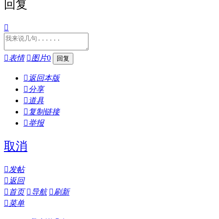
回复


表情

图片
0

返回本版

分享

道具

复制链接

举报
取消

发帖

返回

首页

导航

刷新

菜单