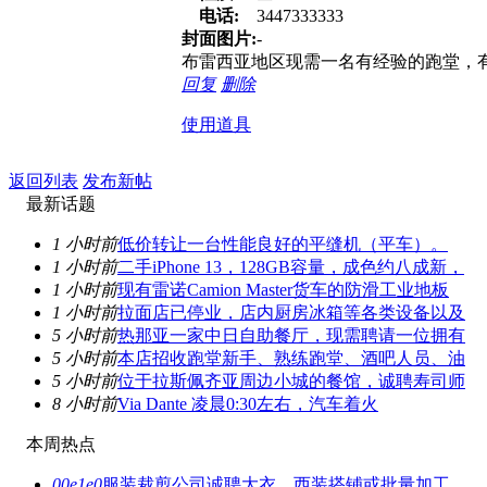
电话:
3447333333
封面图片:
-
布雷西亚地区现需一名有经验的跑堂，有意请联
回复
删除
使用道具
返回列表
发布新帖
最新话题
1 小时前
低价转让一台性能良好的平缝机（平车）。
1 小时前
二手iPhone 13，128GB容量，成色约八成新，
1 小时前
现有雷诺Camion Master货车的防滑工业地板
1 小时前
拉面店已停业，店内厨房冰箱等各类设备以及
5 小时前
热那亚一家中日自助餐厅，现需聘请一位拥有
5 小时前
本店招收跑堂新手、熟练跑堂、酒吧人员、油
5 小时前
位于拉斯佩齐亚周边小城的餐馆，诚聘寿司师
8 小时前
Via Dante 凌晨0:30左右，汽车着火
本周热点
00e1e0
服装裁剪公司诚聘大衣、西装搭铺或批量加工