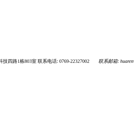
技四路1栋803室
联系电话: 0769-22327002
联系邮箱:
huare