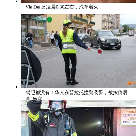
Via Dante 凌晨0:30左右，汽车着火
驾照都没有！华人在普拉托撞警袭警，被按倒后
竟“当庭