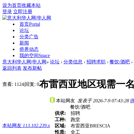
设为首页
收藏本站
登录
立即注册
首页
Portal
论坛
分类广告
新闻
侨界动态
我的空间
Space
意大利华人网|华人网
»
论坛
›
分类信息
›
招聘求职
›
餐饮/酒吧
›
返回列表
发布新帖
布雷西亚地区现需一名有
查看:
1124
|
回复:
0
本站网友
发表于 2026-7-9 07:43:28
|
餐饮/酒吧
供求:
招聘
工种:
跑堂
本站网友
113.102.239.x
区域:
布雷西亚BRESCIA
性质:
全工