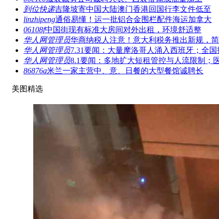
到位快递
吉隆坡寄中国大陆澳门香港回国行李文件低至
linzhipeng
通俗易懂！运一批铝合金围栏配件海运加拿大
06108f
中国街现有标准大房间对外出租，环境舒适整
华人网管理员
华商纳税人注意！意大利税务推出新规，简
华人网管理员
7.31要闻：大量摩洛哥人涌入西班牙；全国
华人网管理员
8.1要闻：多地扩大短租管控与人流限制；
86876a
米兰一家主营中、意、日餐的大型餐馆诚聘长
美图精选