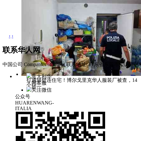
‹
›
联系华人网
中国公司 Companies of China
联系地址: 广东省东莞市松山湖区科
意大利华
打通墙壁连住宅！博尔戈里克华人服装厂被查，14
人网客服
人挤一
关注微信
公众号
HUARENWANG-
ITALIA