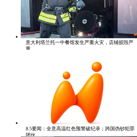
意大利塔兰托一中餐馆发生严重火灾，店铺损毁严
重
8.5要闻：全意高温红色预警破纪录；跨国伪钞犯罪
团伙