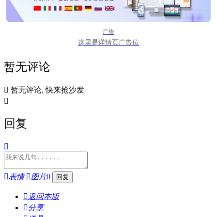
广告
这里是详情页广告位
暂无评论

暂无评论, 快来抢沙发

回复


表情

图片
0

返回本版

分享