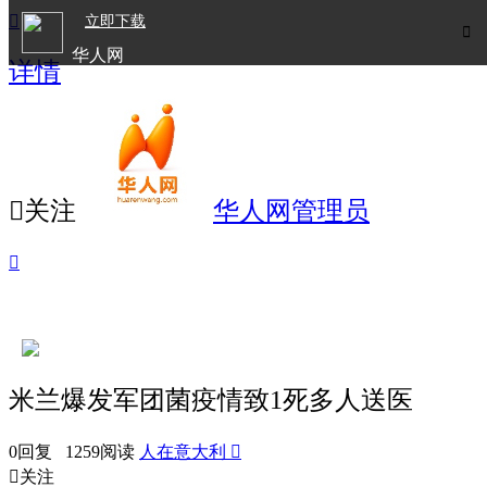

立即下载

华人网
详情
欧洲华人生活APP

关注
华人网管理员

米兰爆发军团菌疫情致1死多人送医
0回复 1259阅读
人在意大利


关注