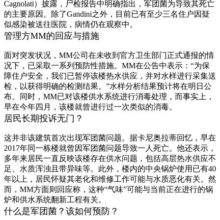
Cagnolati）披露，尸检报告中明确指出，军团菌为导致其死亡
的主要原因。除了Gandini之外，目前已有至少三名住户因疑
似感染被送往医院，病情仍在观察中。
管理方MM的回应与措施
面对突发状况，MM公司在未收到官方卫生部门正式通报的情
况下，已采取一系列预防性措施。MM在公告中表示：“为保
障住户安全，我们已暂停该楼热水供应，并对水样进行采集送
检，以获得明确的检测结果。”水样分析结果预计将在明日公
布。同时，MM已对该楼供水系统进行消毒处理，而事实上，
早在今年四月，该楼就曾进行过一次类似的消毒。
居民长期投诉无门？
这并非该建筑首次出现军团菌问题。据卡尼奥拉蒂回忆，早在
2017年同一栋楼就曾因军团菌问题导致一人死亡。他还表示，
多年来居民一直反映该楼存在供水问题，包括高层热水供应不
足、水质浑浊且带异味等。此外，楼内的中央锅炉使用已有40
年以上，居民怀疑其老化和维修工作可能与水质恶化有关。然
而，MM方面则回应称，这种“气味”可能与当前正在进行的锅
炉和供水系统翻新工程有关。
什么是军团菌？该如何预防？